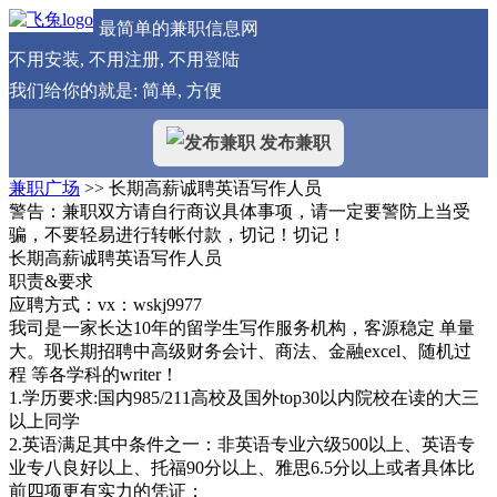
最简单的兼职信息网
不用安装, 不用注册, 不用登陆
我们给你的就是: 简单, 方便
发布兼职
兼职广场
>> 长期高薪诚聘英语写作人员
警告：兼职双方请自行商议具体事项，请一定要警防上当受
骗，不要轻易进行转帐付款，切记！切记！
长期高薪诚聘英语写作人员
职责&要求
应聘方式：vx：wskj9977
我司是一家长达10年的留学生写作服务机构，客源稳定 单量
大。现长期招聘中高级财务会计、商法、金融excel、随机过
程 等各学科的writer！
1.学历要求:国内985/211高校及国外top30以内院校在读的大三
以上同学
2.英语满足其中条件之一：非英语专业六级500以上、英语专
业专八良好以上、托福90分以上、雅思6.5分以上或者具体比
前四项更有实力的凭证；