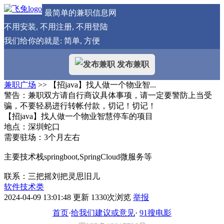
最简单的兼职信息网
不用安装, 不用注册, 不用登陆
我们给你的就是: 简单, 方便
发布兼职
兼职广场
>> 【招java】找人做一个物业智...
警告：兼职双方请自行商议具体事项，请一定要警防上当受
骗，不要轻易进行转帐付款，切记！切记！
【招java】找人做一个物业智慧停车的项目
地点：深圳蛇口
需要驻场：3个月左右
主要技术栈springboot,SpringCloud微服务等
联系：三把摇刘把灵思旧儿
软件技术类
2024-04-09 13:01:48 更新
1330次浏览
举报
首页
·
给我们建议或意见
·
91搜电影