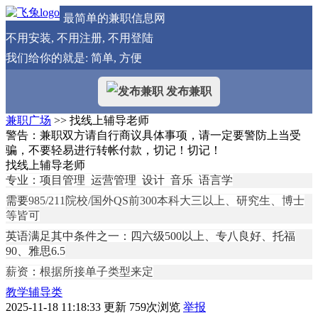
最简单的兼职信息网
不用安装, 不用注册, 不用登陆
我们给你的就是: 简单, 方便
发布兼职
兼职广场
>> 找线上辅导老师
警告：兼职双方请自行商议具体事项，请一定要警防上当受
骗，不要轻易进行转帐付款，切记！切记！
找线上辅导老师
专业：项目管理 运营管理 设计 音乐 语言学
需要
985/211院校/国外QS前300本科大三以上、研究生、博士
等皆可
英语满足其中条件之一：四六级
500以上、专八良好、托福
90、雅思6.5
薪资
：
根据所接单子类型来定
教学辅导类
2025-11-18 11:18:33 更新
759次浏览
举报