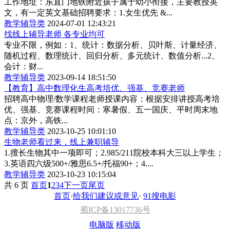
工作地址：东直门地铁附近孩子属于幼小衔接，主要教授英
文，有一定英文基础招聘要求：1.女生优先 &...
教学辅导类
2024-07-01 12:43:21
找线上辅导老师 各专业均可
专业不限，例如：1、统计：数据分析、贝叶斯、计量经济、
随机过程、数理统计、回归分析、多元统计、数值分析...2、
会计：财...
教学辅导类
2023-09-14 18:51:50
【教育】高中数理化生高考培优、强基、竞赛老师
招聘高中物理/数学课程老师授课内容：根据安排讲授高考培
优、强基、竞赛课程时间：寒暑假、五一国庆、平时周末地
点：京外，高铁...
教学辅导类
2023-10-25 10:01:10
生物老师看过来，线上兼职辅导
1.擅长生物其中一项即可；2.985/211院校本科大三以上学生；
3.英语四六级500+/雅思6.5+/托福90+；4....
教学辅导类
2023-10-23 10:15:04
共 6 页
首页
1
2
3
4
下一页
尾页
首页
·
给我们建议或意见
·
91搜电影
蜀ICP备13017736号
电脑版
移动版