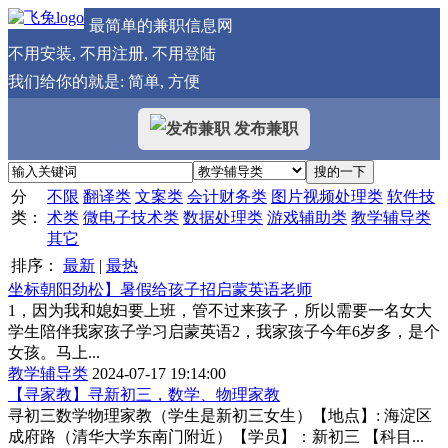
最简单的兼职信息网
不用安装, 不用注册, 不用登陆
我们给你的就是: 简单, 方便
发布兼职
分
不限
翻译类
文案类
会计财务类
图片视频处理类
软件技
类：
术类
微电子技术类
数据处理类
游戏辅助类
教学辅导类
其它
排序：
最新
|
最热
坐标朝阳劲松】暑假给孩子招启蒙英语老师
1，因为我和媳妇要上班，管不过来孩子，所以需要一名女大
学生陪伴我家孩子学习启蒙英语2，我家孩子今年6岁多，是个
女孩。马上...
教学辅导类
2024-07-17 19:14:00
【寻家教】寻新初三，数学、物理家教
寻初三数学物理家教（学生是新初三女生）【地点】: 海淀区
成府路（清华大学东南门附近）【学员】：新初三 【科目...