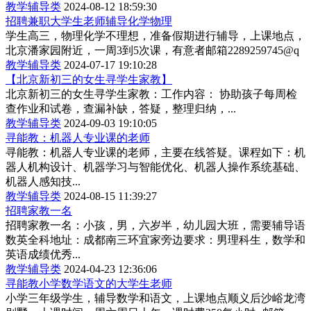
教学辅导类
2024-08-12 18:59:30
招聘兼职大学生老师辅导化学物理
学生高三，物理化学不理想，准备假期进行辅导，上课地点，
北京潘家园附近，一周3到5次课，有意者邮箱2289259745@q
教学辅导类
2024-07-17 19:10:28
【北京新初三的女生寻学生家教】
北京新初三的女生寻学生家教：工作内容： 协助孩子每周检
查作业和试卷，查漏补缺，答疑，整理归纳，...
教学辅导类
2024-09-03 19:10:05
寻能教：机器人专业课的老师
寻能教：机器人专业课的老师，主要在线答疑。课程如下：机
器人机构设计、机器学习与智能优化、机器人操作系统基础、
机器人感知技...
教学辅导类
2024-08-15 11:39:27
招聘家教一名
招聘家教一名：小孩，男，六岁半，幼儿园大班，需要辅导语
数英全科地址：成都南三环宜家旁边要求：男理科生，数学和
英语成绩优秀...
教学辅导类
2024-04-23 12:36:06
寻能教小学数学语文的大学生老师
小学三年级学生，辅导数学和语文，上课地点顺义后沙峪龙湾