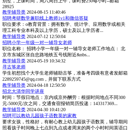
别墅，上课时间，周六周日上午，课时费250每小时--邮箱
28925
教学辅导类
2024-08-15 11:40:46
招聘考研数学兼职线上教师1v1和微信答疑
职位要求：o教育背景：拥有数学、统计学、应用数学或相关
理工科专业本科及以上学历，硕士及以上学历者...
教学辅导类
2024-07-12 12:50:04
招聘小学一年级一对一辅导女老师
职位名称： 招聘小学一年级一对一辅导女老师工作地点： 北
京市东城区张自忠路地铁五号线附近&nbs...
教学辅导类
2024-05-19 10:34:32
寻古筝老师
学生初想找个大学生老师辅助古筝，准备考四级有意者发邮箱
2289259745@qq.com，并留下联系方式
教学辅导类
2024-04-18 12:50:50
招北大清华同学讲座
时间：节假日地点：京内或京外酬劳：根据时间地点不同300
元-5000元/次之间，交通食宿报销简历投递：143317369...
教学辅导类
2024-04-30 10:41:20
招聘可以教幼儿园孩子语数英的家教
要求女孩，性格好，有耐心教上幼儿园孩子语数英，辅导期间
照看孩子时间晚上七点到九点或者周末的两个小时时间英语口