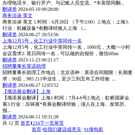
办理电话卡、银行开户、与记账人员交流。*丰富陪同翻...
翻译类
2024-05-10 09:28:00
商务洽谈 英文
商务洽谈 英文 1.时间：6月28日 （下午2:00）2.地点：上海3.
行业：机械设备*有翻译经验人上海 （...
翻译类
2024-06-27 20:53:56
上海12月5号，化工行业中英同传一名
上海12月5号，化工行业中英同传一名，1000元，大概一小时
会议需求2: 英日同传一名，可以做的自报价，微信tiffan
翻译类
2023-11-23 00:21:17
招聘董事长英语助理
招聘董事长助理工作地点：北京语种：英语合同期限：长期要
求：90后，985 211毕业生，至少三到五年工作经验 ...
翻译类
2024-06-27 12:03:52
【俄语展会翻译】上海
【俄语展会翻译】上海1.时间：7月4-6号2.地点：虹桥国家会
展3.行业：压铸展*有展会翻译经验，须人在上海。发简历、
报...
翻译类
2024-06-11 19:31:28
共 12 页
首页
1
2
3
4
下一页
尾页
首页
·
给我们建议或意见
·
91搜电影