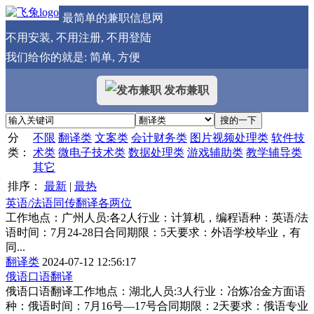
最简单的兼职信息网
不用安装, 不用注册, 不用登陆
我们给你的就是: 简单, 方便
发布兼职
分
不限
翻译类
文案类
会计财务类
图片视频处理类
软件技
类：
术类
微电子技术类
数据处理类
游戏辅助类
教学辅导类
其它
排序：
最新
|
最热
英语/法语同传翻译各两位
工作地点：广州人员:各2人行业：计算机，编程语种：英语/法
语时间：7月24-28日合同期限：5天要求：外语学校毕业，有
同...
翻译类
2024-07-12 12:56:17
俄语口语翻译
俄语口语翻译工作地点：湖北人员:3人行业：冶炼冶金方面语
种：俄语时间：7月16号—17号合同期限：2天要求：俄语专业