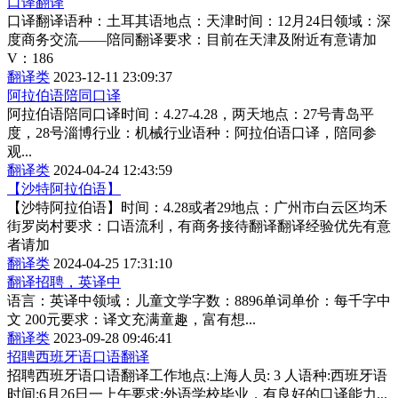
口译翻译
口译翻译语种：土耳其语地点：天津时间：12月24日领域：深
度商务交流——陪同翻译要求：目前在天津及附近有意请加
V：186
翻译类
2023-12-11 23:09:37
阿拉伯语陪同口译
阿拉伯语陪同口译时间：4.27-4.28，两天地点：27号青岛平
度，28号淄博行业：机械行业语种：阿拉伯语口译，陪同参
观...
翻译类
2024-04-24 12:43:59
【沙特阿拉伯语】
【沙特阿拉伯语】时间：4.28或者29地点：广州市白云区均禾
街罗岗村要求：口语流利，有商务接待翻译翻译经验优先有意
者请加
翻译类
2024-04-25 17:31:10
翻译招聘，英译中
语言：英译中领域：儿童文学字数：8896单词单价：每千字中
文 200元要求：译文充满童趣，富有想...
翻译类
2023-09-28 09:46:41
招聘西班牙语口语翻译
招聘西班牙语口语翻译工作地点:上海人员: 3 人语种:西班牙语
时间:6月26日一上午要求:外语学校毕业，有良好的口译能力...